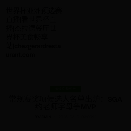
世界杯亚洲预选赛
直播|看世界杯直
播|杰拉德餐厅世
界杯美食畅享
站|chezgerardresta
urant.com
餐饮活动预告
常规赛奖项候选人名单出炉：SGA
约老师字母争MVP
BY
ADMIN
2026-03-01 03:03:12