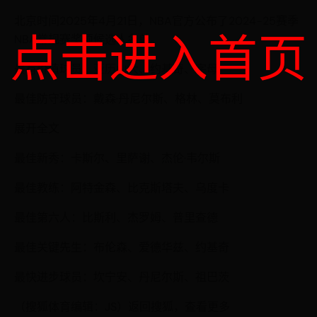
北京时间2025年4月21日，NBA官方公布了2024-25赛季
点击进入首页
NBA常规赛奖项候选人名单。
最有价值球员：亚历山大、约基奇、字母
最佳防守球员：戴森·丹尼尔斯、格林、莫布利
展开全文
最佳新秀：卡斯尔、里萨谢、杰伦·韦尔斯
最佳教练：阿特金森、比克斯塔夫、乌度卡
最佳第六人：比斯利、杰罗姆、普里查德
最佳关键先生：布伦森、爱德华兹、约基奇
最快进步球员：坎宁安、丹尼尔斯、祖巴茨
（搜狐体育编辑：JS）返回搜狐，查看更多