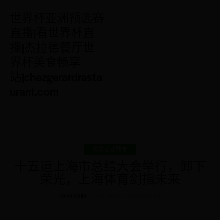
世界杯亚洲预选赛
直播|看世界杯直
播|杰拉德餐厅世
界杯美食畅享
站|chezgerardresta
urant.com
餐饮活动预告
十五运上海市总结大会举行，卸下
荣光，上海体育剑指未来
BY
ADMIN
2026-01-20 21:43:44