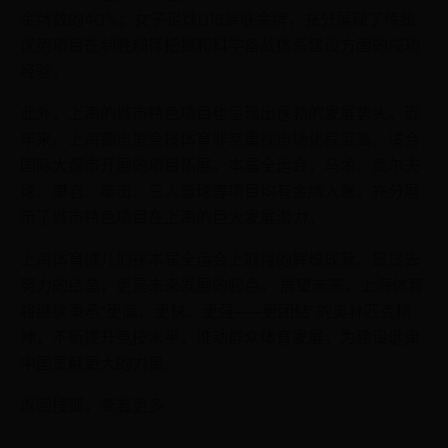
金牌数的40%；女子足球U18蝉联金牌，充分展现了传统
优势项目在制胜规律把握和科学备战体系建设方面的成功
经验。
此外，上海的城市特色项目也呈现出蓬勃的发展势头。近
年来，上海都市型竞技体育非常重视市场化程度高、适合
国际大都市开展的项目拓展。本届全运会，马术、高尔夫
球、攀岩、拳击、三人篮球等项目均有金牌入账，充分展
示了城市特色项目在上海的巨大发展潜力。
上海体育健儿们在本届全运会上取得的辉煌成就，是过去
努力的结晶，更是未来发展的起点。 展望未来，上海体育
将继续秉承“更高、更快、更强——更团结”的奥林匹克精
神，不断提升竞技水平，推动群众体育发展，为建设健康
中国贡献更大的力量。
返回搜狐，查看更多