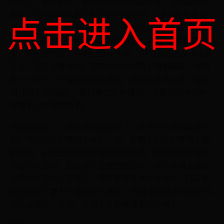
的实力。收获两金一银的游泳运动员唐钱婷，在短暂的休
整后，也迅速投入到了新一轮的备战中。 “全运会和奥运
点击进入首页
会一样，都是四年一届的盛会，我对自己这次的表现非常
满意。” 名古屋亚运会、洛杉矶奥运会，甚至打破世界纪
录，都被她列入了未来的目标清单。“目标和初心从来没有
变过。接下来要做的，就是在动作细节上精雕细琢，把短
板一一补齐。只要还在泳池里游、还在训练场上练，我的
目标就不会动摇。” 唐钱婷坚定的目光，充满了对未来的
憧憬和对梦想的执着。
本届全运会，上海代表团涌现出了一批冉冉升起的年轻新
星。年仅16岁的攀岩小将赵一程，在高手如云的赛场上脱
颖而出，击败巴黎奥运会银牌得主伍鹏、世锦赛冠军龙见
国等一众名将，勇夺男子速度攀岩冠军，成为本届全运会
上海代表团的一匹黑马。明年即将年满17岁的他，已经将
目光投向了更为广阔的成人赛场：“明年我就能参加世界级
成人比赛了。未来，还有太多故事等着我去书写。”