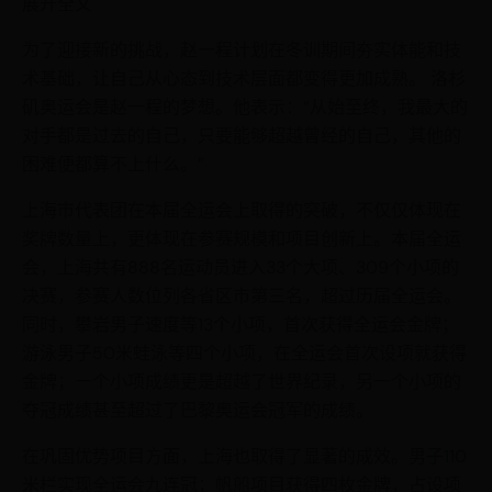
展开全文
为了迎接新的挑战，赵一程计划在冬训期间夯实体能和技
术基础，让自己从心态到技术层面都变得更加成熟。 洛杉
矶奥运会是赵一程的梦想。他表示：“从始至终，我最大的
对手都是过去的自己，只要能够超越曾经的自己，其他的
困难便都算不上什么。”
上海市代表团在本届全运会上取得的突破，不仅仅体现在
奖牌数量上，更体现在参赛规模和项目创新上。本届全运
会，上海共有888名运动员进入33个大项、309个小项的
决赛，参赛人数位列各省区市第三名，超过历届全运会。
同时，攀岩男子速度等13个小项，首次获得全运会金牌；
游泳男子50米蛙泳等四个小项，在全运会首次设项就获得
金牌；一个小项成绩更是超越了世界纪录，另一个小项的
夺冠成绩甚至超过了巴黎奥运会冠军的成绩。
在巩固优势项目方面，上海也取得了显著的成效。男子110
米栏实现全运会九连冠；帆船项目获得四枚金牌，占设项