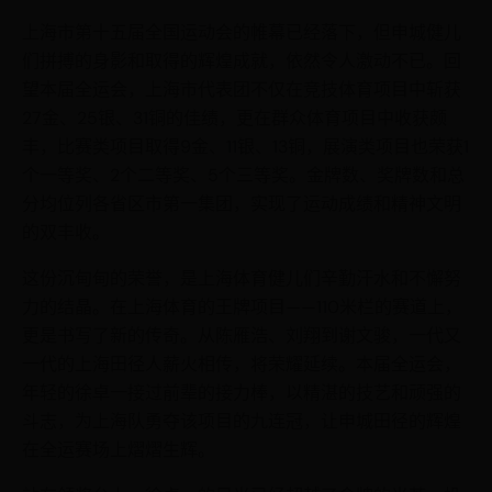
上海市第十五届全国运动会的帷幕已经落下，但申城健儿
们拼搏的身影和取得的辉煌成就，依然令人激动不已。回
望本届全运会，上海市代表团不仅在竞技体育项目中斩获
27金、25银、31铜的佳绩，更在群众体育项目中收获颇
丰，比赛类项目取得9金、11银、13铜，展演类项目也荣获1
个一等奖、2个二等奖、5个三等奖。金牌数、奖牌数和总
分均位列各省区市第一集团，实现了运动成绩和精神文明
的双丰收。
这份沉甸甸的荣誉，是上海体育健儿们辛勤汗水和不懈努
力的结晶。在上海体育的王牌项目——110米栏的赛道上，
更是书写了新的传奇。从陈雁浩、刘翔到谢文骏，一代又
一代的上海田径人薪火相传，将荣耀延续。本届全运会，
年轻的徐卓一接过前辈的接力棒，以精湛的技艺和顽强的
斗志，为上海队勇夺该项目的九连冠，让申城田径的辉煌
在全运赛场上熠熠生辉。