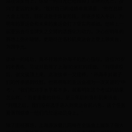
站在领奖台上，徐卓一的目光已经超越了金牌的光芒，投
向了更远的未来。“我对自己的成绩非常满意，”他在总结
大会上坦言，目前正处于恢复阶段，将逐步投入冬训，为
明年的亚运会和未来的奥运会打下坚实的基础。他将上一
届亚运会与金牌失之交臂的遗憾化为动力，决心在明年的
赛场上弥补缺憾，更期待在洛杉矶奥运会上登上领奖台，
为国争光。
徐卓一的成功，离不开恩师孙海平的悉心指导。这位70岁
的老教练，见证并助推了上海110米栏的辉煌。 “刘翔退役
后，谢文骏顶上来，这次徐卓一又接棒，” 孙海平对弟子
们的传承感到欣慰。他将明年的亚运会视为一次关键的“中
考”， “我们和对手水平差不多，就看明年这个考试的结果
怎么样。” 而更重要的目标，是三年后的洛杉矶奥运会，
“刘翔之后，我们没有选手进入到奥运会前八名，这个任务
要落到徐卓一他们几位运动员身上。”
除了田径赛场，上海游泳健儿同样在全运会上展现了强大