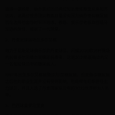
值得一提的是，纳乔曾经历过两位知名教练穆里尼奥和齐
达内，这两位世界顶尖教练丝毫没有因为纳乔患有糖尿病
而在选择他出场时有所顾虑。教练、俱乐部老板及西班牙
足协的信任，成就了一代球星。
2、丹麦足球运动员多尔贝格
效力于尼斯足球俱乐部的丹麦球员，闪耀2020欧洲杯赛场
的前锋多尔贝格也是糖尿病患者，这是2021年底确诊的又
一名现役球员中的糖尿病人。
1997年出生多尔贝格被确诊为1型糖尿病，但是确诊糖尿病
之后他的职业生涯并没有受到影响，他继续在尼斯担任主
力球员，并且入选了丹麦国家队公布的2022世界杯21人名
单。
3、巴西球星罗马里奥