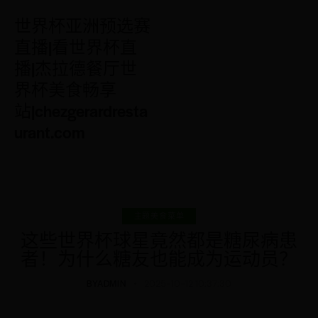
世界杯亚洲预选赛
直播|看世界杯直
播|杰拉德餐厅世
界杯美食畅享
站|chezgerardresta
urant.com
主题美食菜单
这些世界杯球星竟然都是糖尿病患
者！为什么糖友也能成为运动员？
BY
ADMIN
2025-10-12 10:37:30