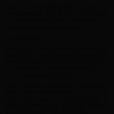
11月21日，2022卡塔尔世界杯正式开赛，再一次迎来了全
世界球迷的集体狂欢。然而，或许很多人不了解，在绿茵
场上奔跑奋战的足球运动员可能是一名糖尿病患者。以下
这些我们熟知的足球明星都是糖尿病患者。
1、西班牙球星纳乔
纳乔·费尔南出生于1990年，11岁加入了西甲豪门球队皇家
马德里队。但是，在他12岁那年被诊断为1型糖尿病，当时
医生告诉他可能要放弃足球生涯。但另外一位医生告诉
他，必须继续踢下去，因为运动是非常重要的。因此，他
坚持下去，继续追逐着他的足球梦想。
纳乔说：“糖尿病完全没有限制我的生活，因为我什么运动
都做过。在假期时，我喜欢骑山地自行车、铁人三项、铁
人两项……我几乎什么都做过，并且没有受到任何影响。我
能做任何我喜欢做的事。当然，我需要注意一下自己的饮
食，但是在医生的帮助下，这点我注意的很好。”