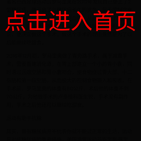
著名巴西足球运动员罗马里奥在2012年发现自己患上了2
型糖尿病，便开启了与糖尿病长久的抗争，每天控制饮食
点击进入首页
少食多餐，用药物治疗来控制血糖，从此就远离了他酷爱
的甜食。后来他接触到了糖尿病手术了解了一些相关的知
识，便决定做这个手术，做这个手术的理由竟然是为了以
后能继续吃甜食。
2016年12月初，罗马里奥做了胃旁路手术，属于减重手
术，需要重建消化道，在胃上部建立一个小的胃小囊，同
时通过远端空肠和胃小囊吻合，使食物绕过胃大部、十二
指肠和第一段空肠，从而极大的控制食物摄入和吸收。在
手术前，罗马里奥的体重有80公斤，术后他的体重不到
70公斤。为他做手术的卢多维科医生说，手术没有副作
用，手术之后他还可以继续吃甜食。
运动有助于抗糖
其实，患有糖尿病并不代表你就不能过正常的生活，运动
是对抗糖尿病的重要措施。美国滑雪运动员克里斯·弗里