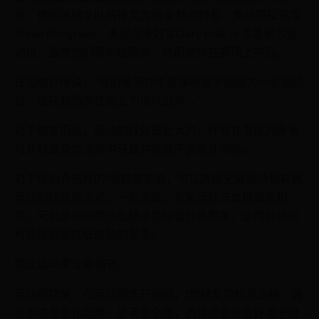
曼、德国冰球女队前锋克劳迪亚·格龙特曼、奥运赛艇冠军
Steve Redgrave、奥运游泳冠军Gary Hall, Jr.等等著名运
动员，虽然他们患有糖尿病，依旧能够在赛场上夺冠。
正如纳乔所说，“我的情况并不意味着我不能成为一名运动
员，现在我仍然在场上为球队战斗。”
对于糖友而言，运动的好处是巨大的，伴有并发症的患者
可从轻度身体活动中获益并降低不良事件风险。
对于像纳乔这样的1型糖友来说，可以选择无氧运动和有氧
运动相结合的方式。一般来说，有氧运动与血糖降低相
关，无氧运动可能与血糖浓度短暂升高相关，这两种运动
可造成延迟性低血糖的发生。
糖友运动需注意细节
运动前提醒：在运动锻炼开始前，1型糖友应检测血糖、胰
岛素浓度变化趋势、患者安全性，而且还要准备好用于治