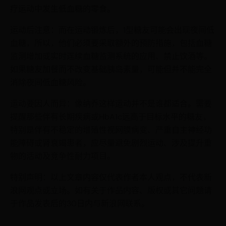
疗运动中发生低血糖的零食。
运动后注意：而在运动锻炼后，1型糖友可能会出现夜间低
血糖，所以，他们必须要采取额外的预防措施，包括血糖
监测增加或实时连续血糖监测系统的应用、禁止饮酒等。
如果糖友加餐而不改变基础胰岛素量，可能但并不能完全
消除夜间低血糖风险。
运动要因人而异：像纳乔这样运动并不是谁都适合。需要
提醒那些伴有长期疾病或HbA1c远高于目标水平的糖友，
特别是伴有不稳定的增殖性视网膜病变、严重自主神经功
能障碍或肾衰竭患者，应尽量避免剧烈运动、涉及提升重
物的活动及竞争性耐力项目。
特别声明：以上文章内容仅代表作者本人观点，不代表新
浪网观点或立场。如有关于作品内容、版权或其它问题请
于作品发表后的30日内与新浪网联系。