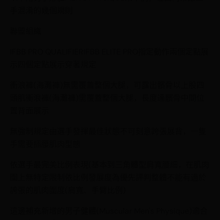
手混淆的幾個規則
聯盟組織
IFBB PRO QUALIFIERIFBB ELITE PRO指定動作兩個定點展
示四個定點展示穿著規定
衝浪褲(海灘褲)無需覆蓋整個大腿，可露出髕骨以上股四
頭肌衝浪褲(海灘褲)需覆蓋整個大腿，長度達髕骨中間位
置背面展示
無強制規定由選手發揮最佳狀態不可刻意跨張展背，一隻
手需要插腰肌肉型態
依選手最完美比例表現(基本到三角體型肩寬腰細，在肌肉
圍上無特定限制依比例發展度為優先評判整體不能有過於
誇張的肌肉圍度(肩寬、手臂比例)
這邊補充新增的男子健體(Muscular Men's Physique)適合