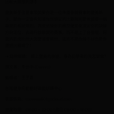
比較大圍度的選手
健美新手注意事項如果你是一位準備參與賽事的健美新
手，那你一定要先知道你所鎖定的比賽規則是依據哪一個
聯盟的系統規則。再來依據你的體型優勢來決定你的訓練
方向走位，去進行該聯盟的賽事。而不是上了台發現，阿
我的肌肉比他大怎麼我會輸他，或許不是你練不好而是你
選錯比賽規了！
⇥ 延伸閱讀： 踏上健美的旅途，身為初學者的我怎麼做？
撰文者：李世中 (Dennis)
編輯者：王子嘉
台南健身房動動好適能訓練中心
客服信箱：movewell01@icloud.com
營業時間：08:00 - 22:00 (週日 08:00 - 18:00)