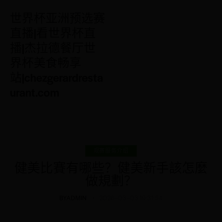
世界杯亚洲预选赛
直播|看世界杯直
播|杰拉德餐厅世
界杯美食畅享
站|chezgerardresta
urant.com
观赛服务介绍
健美比賽有哪些？健美新手該怎麼
做規劃？
BY
ADMIN
2026-03-03 19:31:54