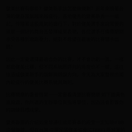
健美比賽有哪些？健美新手該怎麼做規劃？近年來隨著台
灣的健身風氣越來越盛行，各地優秀的健美新秀一一崛
起，伴隨著這股風氣的盛行下，對於健美選手來說需要的
就是一個好的舞台去發揮成果表現。各位選手在備賽期間
承受各種折磨跟壓力，絕對不希望在最後的比賽關卡出
錯！
因此一定要選擇最適合你的比賽，才不會功虧一簣。一樣
都是健美比賽，但不同系統所評判的角度也不一樣，這往
往造成健美新手的誤解與錯誤方向。今天為大家整理出國
內較盛行的健美比賽系統與規則。
比賽簡章的重要性第一一定要看清楚比賽簡章 如下圖黃色
底線處，你所選的主辦單位與指導單位，因為這會影響你
的訓練目標成果。
健美聯盟的介紹如果想通往國際賽事的殿堂一定知曉IFBB
這個聯盟，但在台灣 中華民國健美協會(CTBBF) 所歸屬的