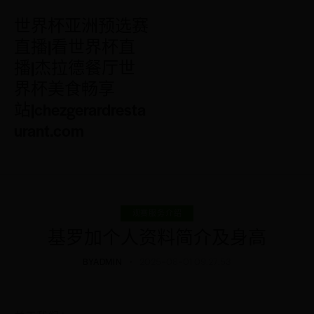
世界杯亚洲预选赛
直播|看世界杯直
播|杰拉德餐厅世
界杯美食畅享
站|chezgerardresta
urant.com
观赛服务介绍
基罗加个人资料简介及身高
BY
ADMIN
2025-08-01 09:27:53