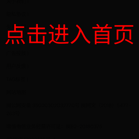
关于我们 |
隐私协议 |
点击进入首页
免责声明 |
联系我们 |
广告投放 |
用户反馈 |
TAG标签 |
网站地图
闽公网安备 35020302032770号 闽网文（2018）5477-
263号
增值电信业务经营许可证：闽B2-20180375